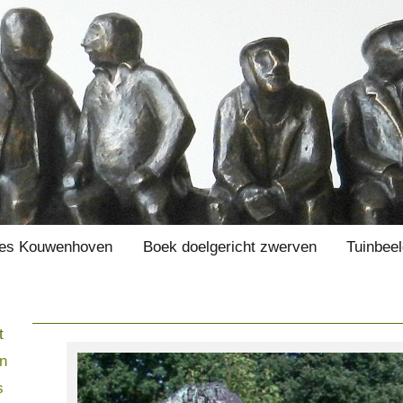
es Kouwenhoven
Boek doelgericht zwerven
Tuinbee
t
en
s