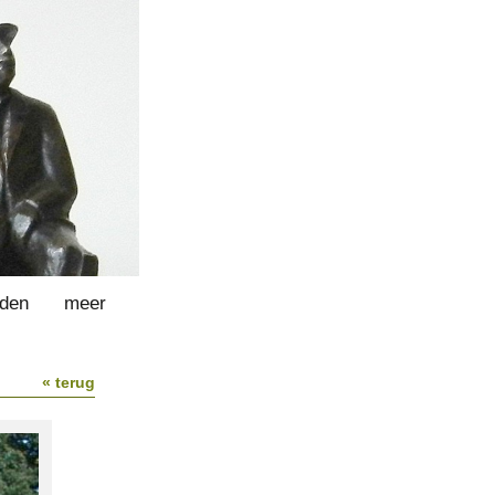
lden
meer
« terug